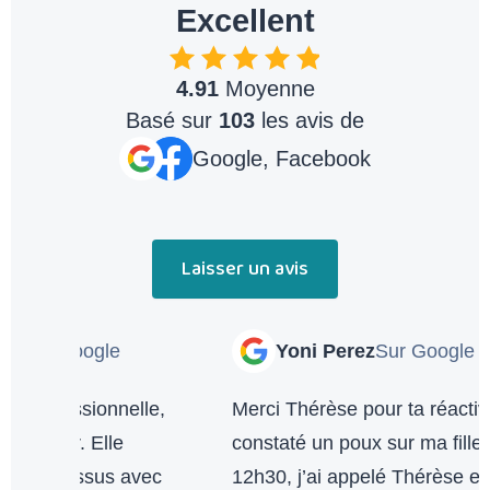
Excellent
4.91
Moyenne
Basé sur
103
les avis de
Google, Facebook
Laisser un avis
Yoni Perez
Sur Google
Merci Thérèse pour ta réactivité. J’ai
C
constaté un poux sur ma fille de 8 ans vers
c
12h30, j’ai appelé Thérèse et même si
f