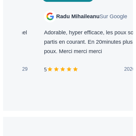
Radu Mihaileanu
Sur Google
Phil
rable, hyper efficace, les poux sont
Équipe tr
tis en courant. En 20minutes plus de
famille e
x. Merci merci merci
...
controle.
de ces po
2026-07-25
5