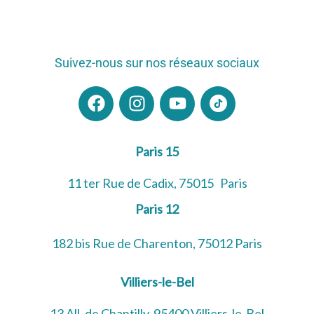
Suivez-nous sur nos réseaux sociaux
F
I
Y
a
n
o
c
s
u
e
t
t
Paris 15
b
a
u
o
g
b
11 ter Rue de Cadix, 75015 Paris
o
r
e
Paris 12
k
a
m
182 bis Rue de Charenton, 75012 Paris
Villiers-le-Bel
13 All. de Chantilly, 95400 Villiers-le-Bel