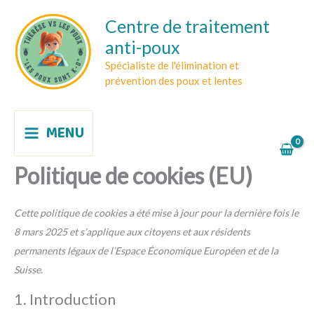
Consent
Consent
Consent
Consent
Consent
Consent
Marketing
Aller
to
to
to
to
to
to
Centre de traitement
au
service
service
service
service
service
service
anti-poux
contenu
woocommerc
elementor
wordpress
stripe
paypal
divers
Spécialiste de l'élimination et
prévention des poux et lentes
MENU
Politique de cookies (EU)
Cette politique de cookies a été mise à jour pour la dernière fois le
8 mars 2025 et s’applique aux citoyens et aux résidents
permanents légaux de l’Espace Économique Européen et de la
Suisse.
1. Introduction